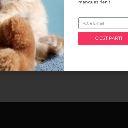
manquez rien !
NTRAT DE CESSION ANIMAL
C'EST PARTI !
us allez devenir propriétaire d’un chat ou d’un chien ? Il vous s