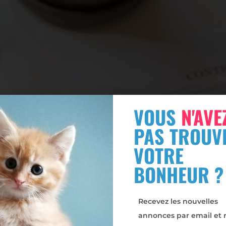
VOUS
N'AVE
PAS TROUV
VOTRE
BONHEUR ?
Recevez les nouvelles
annonces par email et 