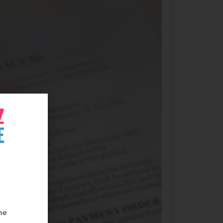
Z
E
ne