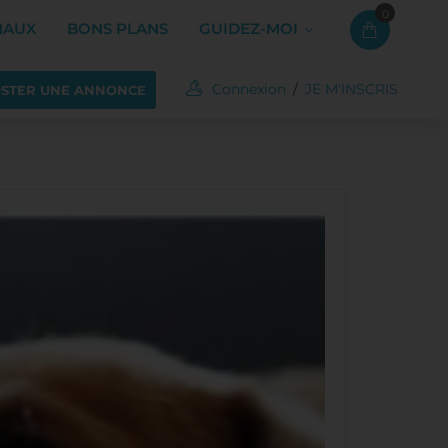
0
MAUX
BONS PLANS
GUIDEZ-MOI
Connexion
/
JE M'INSCRIS
STER UNE ANNONCE