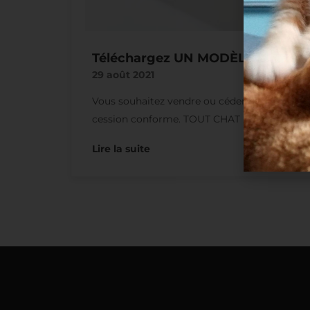
Téléchargez UN MODÈLE DE CO
29 août 2021
Vous souhaitez vendre ou céder un animal ? Vo
cession conforme. TOUT CHAT ...
Lire la suite