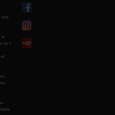
 avis
 le
 vie ?
 et
une
 du
es
fidèle