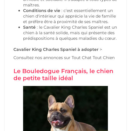
maîtres.
Conditions de vie
: c'est essentiellement un
chien d'intérieur qui apprécie la vie de famille
et préfère être à proximité de ses maîtres.
Santé
: le Cavalier King Charles Spaniel est un
chien à la santé solide, mais qui présente des
prédispositions à quelques maladies du cœur.
Cavalier King Charles Spaniel
à adopter
>
Consultez nos annonces
sur Tout Chat Tout Chien
Le Bouledogue Français, le chien
de petite taille idéal