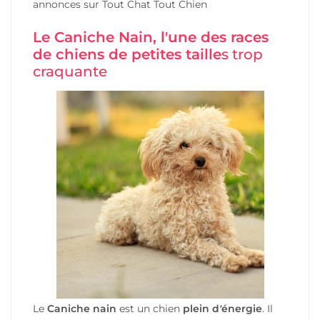
annonces
sur Tout Chat Tout Chien
Le Caniche Nain, l'une des races
de chiens de petites taille
s trop
craquante
Le
Caniche nain
est un chien
plein d
'
énergie
. Il