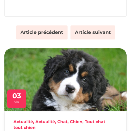
Article précédent
Article suivant
03
Mai
Actualité
,
Actualité
,
Chat
,
Chien
,
Tout chat
tout chien