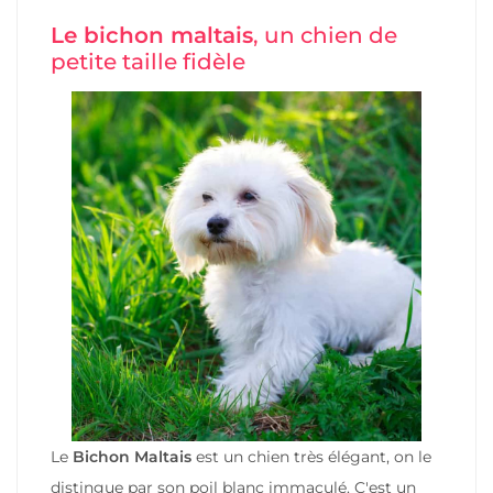
Le bichon maltais
, un chien de
petite taille fidèle
Le
Bichon Maltais
est un chien très élégant, on le
distingue par son poil blanc immaculé. C'est un