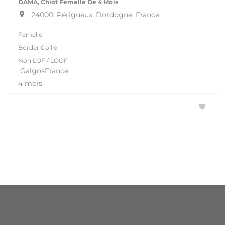
DAMA, Chiot Femelle De 4 Mois
24000, Périgueux, Dordogne, France
Femelle
Border Collie
Non LOF / LOOF
GalgosFrance
4 mois