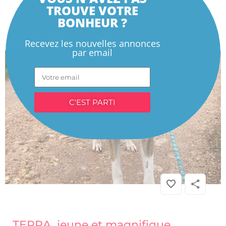
TROUVE VOTRE
BONHEUR ?
Recevez les nouvelles annonces
par email
C'EST PARTI
CHIEN
»
Association / Refuge
» TERRA, jeune et magnifique
Mastine Espagnole
TERRA, jeune et magnifique