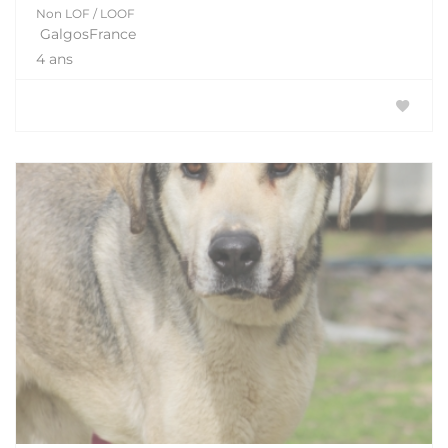
Non LOF / LOOF
GalgosFrance
4 ans