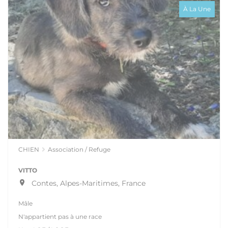
À La Une
CHIEN
Association / Refuge
VITTO
Contes, Alpes-Maritimes, France
Mâle
N'appartient pas à une race