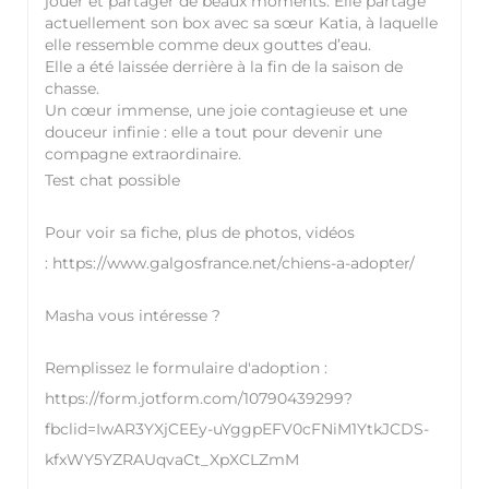
jouer et partager de beaux moments. Elle partage
actuellement son box avec sa sœur Katia, à laquelle
elle ressemble comme deux gouttes d’eau.
Elle a été laissée derrière à la fin de la saison de
chasse.
Un cœur immense, une joie contagieuse et une
douceur infinie : elle a tout pour devenir une
compagne extraordinaire.
Test chat possible
Pour voir sa fiche, plus de photos, vidéos
:
https://www.galgosfrance.net/chiens-a-adopter/
Masha vous intéresse ?
Remplissez le formulaire d'adoption :
https://form.jotform.com/10790439299?
fbclid=IwAR3YXjCEEy-uYggpEFV0cFNiM1YtkJCDS-
kfxWY5YZRAUqvaCt_XpXCLZmM