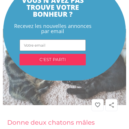
VOUS N'AVEZ PAS
TROUVE VOTRE
BONHEUR ?
Recevez les nouvelles annonces
par email
C'EST PARTI
CHAT
» Donne deux chatons mâles
Donne deux chatons mâles